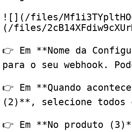
![](/files/Mf1i3TYpltHO
(/files/2cB14XFdiw9cXUr
👉 Em **Nome da Configu
para o seu webhook. Pod
👉 Em **Quando acontece
(2)**, selecione todos 
👉 Em **No produto (3)*