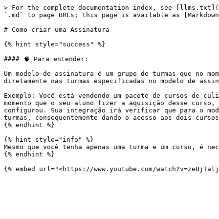
> For the complete documentation index, see [llms.txt](
`.md` to page URLs; this page is available as [Markdown
# Como criar uma Assinatura

{% hint style="success" %}

#### 🧠 Para entender:

Um modelo de assinatura é um grupo de turmas que no mom
diretamente nas turmas especificadas no modelo de assin
Exemplo: Você está vendendo um pacote de cursos de culi
momento que o seu aluno fizer a aquisição desse curso, 
configurou. Sua integração irá verificar que para o mod
turmas, consequentemente dando o acesso aos dois cursos
{% endhint %}

{% hint style="info" %}

Mesmo que você tenha apenas uma turma e um curso, é nec
{% endhint %}
