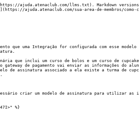
https://ajuda.atenaclub.com/llms.txt). Markdown versions
](https://ajuda.atenaclub.com/sua-area-de-membros/como-c
ento que uma Integração for configurada com esse modelo 
atura.

nária que inclui um curso de bolos e um curso de cupcake
o gateway de pagamento vai enviar as informações do alun
elo de assinatura associado a ela existe a turma de cupc
.

essário criar um modelo de assinatura para utilizar as i